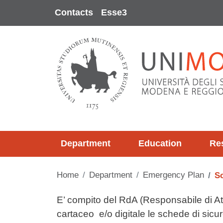
Skip to main content
Contacts
Esse3
Department
Education
Re
Home
Department
Emergency Plan
S
Contenuto
E’ compito del RdA (Responsabile di Att
cartaceo e/o digitale le schede di sicur