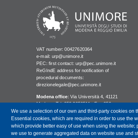
VAT number: 00427620364
e-mail: urp@unimore.it
PEC: first contact: urp@pec.unimore.it
ReGIndE address for notification of
procedural documents:
direzionelegale@pec.unimore.it
Modena office
: Via Università 4, 41121
Modena, Tel. 059 2056511 - Fax 059
245156
We use a selection of our own and third-party cookies on t
Essential cookies, which are required in order to use the w
Reggio Emilia office
: Viale A. Allegri 9,
which provide better easy of use when using the website;
42121 Reggio Emilia, Tel. 0522 523041 -
we use to generate aggregated data on website use and sta
Fax 0522 523045