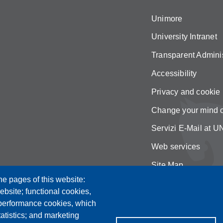
Unimore
University Intranet
Transparent Adminis
Accessibility
Privacy and cookie 
Change your mind 
Servizi E-Mail at
Web services
Site Map
he pages of this website:
ebsite; functional cookies,
 performance cookies, which
tistics; and marketing