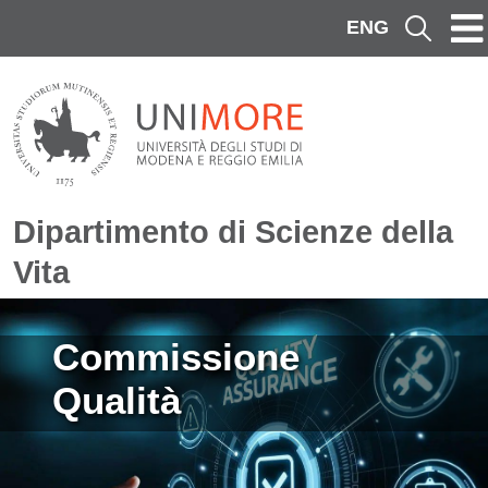
Salta al contenuto principale
ENG
Cerca
Dipartimento di Scienze della
Vita
Immagine
Commissione
Qualità