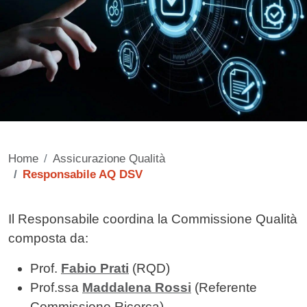
Home
Assicurazione Qualità
Responsabile AQ DSV
Contenuto
Il Responsabile coordina la Commissione Qualità
composta da:
Prof.
Fabio Prati
(RQD)
Prof.ssa
Maddalena Rossi
(Referente
Commissione Ricerca)