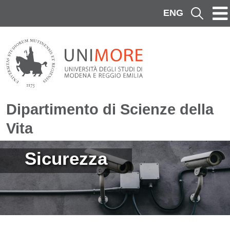
Salta al contenuto principale
ENG
Cerca
Dipartimento di Scienze della
Vita
Immagine
Sicurezza