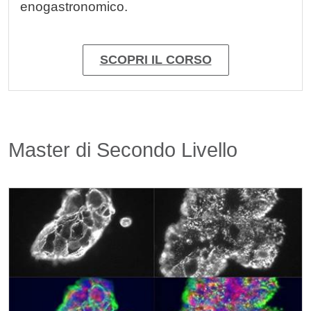
enogastronomico.
SCOPRI IL CORSO
Titolo card wrapper
Master di Secondo Livello
Cards
Immagine