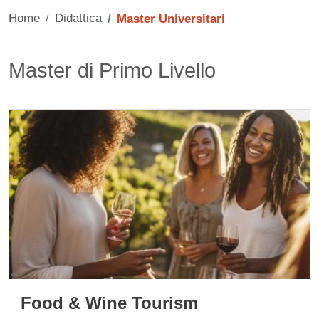
Home
Didattica
Master Universitari
Contenuto
Titolo card wrapper
Master di Primo Livello
Cards
Immagine
Food & Wine Tourism