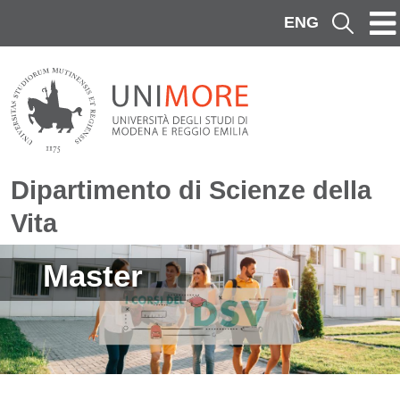
Salta al contenuto principale
ENG
Cerca
Dipartimento di Scienze della
Vita
Immagine
Master