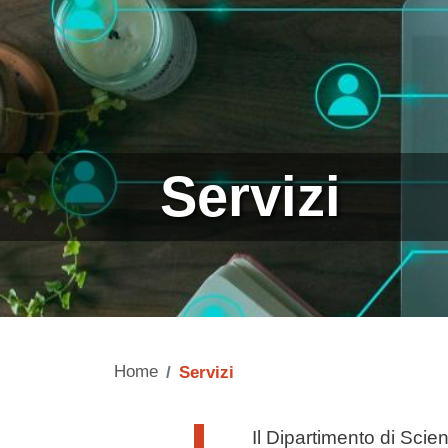
Servizi
Home
Servizi
Testo di presentazione
Il Dipartimento di Scie