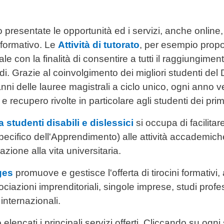
resentate le opportunità ed i servizi, anche online, of
 formativo. Le
Attività di tutorato
, per esempio propon
le con la finalità di consentire a tutti il raggiungimento
di. Grazie al coinvolgimento dei migliori studenti del Di
i anni delle lauree magistrali a ciclo unico, ogni anno
 e recupero rivolte in particolare agli studenti dei prim
 studenti disabili e dislessici
si occupa di facilitar
ecifico dell'Apprendimento) alle attività accademiche
zione alla vita universitaria.
ges
promuove e gestisce l'offerta di tirocini formativi
ociazioni imprenditoriali, singole imprese, studi profes
 internazionali.
elencati i principali servizi offerti. Cliccando su ogn