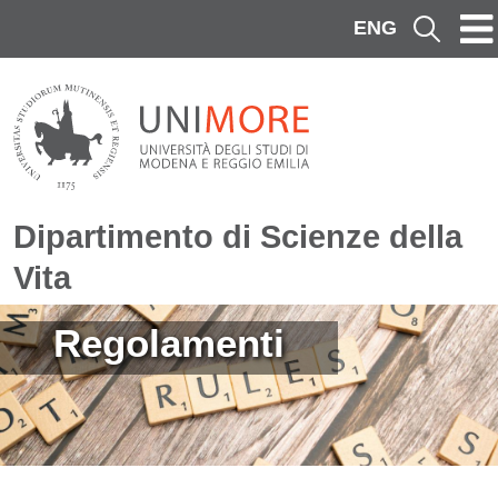
Salta al contenuto principale
ENG
Cerca
Dipartimento di Scienze della
Vita
Immagine
Regolamenti