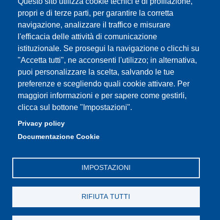
Questo sito utilizza cookie tecnici e di profilazione,
propri e di terze parti, per garantire la corretta
navigazione, analizzare il traffico e misurare
l'efficacia delle attività di comunicazione
Partita IVA: 00427620364
istituzionale. Se prosegui la navigazione o clicchi su
Dipartimento di Scienze della Vita
"Accetta tutti", ne acconsenti l'utilizzo; in alternativa,
Sede di Modena: Via Campi 287 - 41125 Modena
puoi personalizzare la scelta, salvando le tue
Tel. 059 2055140 - 059 2055144 - 059 2058527
preferenze e scegliendo quali cookie attivare. Per
Sede di Reggio Emilia: Via Amendola 2 (Padiglione Besta) -
maggiori informazioni e per sapere come gestirli,
42122 Reggio Emilia
clicca sul bottone "Impostazioni".
Tel. 0522 522036 - 0522 522046
Privacy policy
E-mail: direttore.scienzevita@unimore.it
Documentazione Cookie
PEC: dsdv@pec.unimore.it
IMPOSTAZIONI
RIFIUTA TUTTI