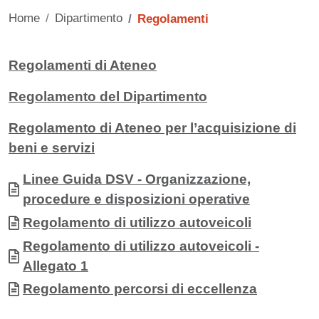
Home
Dipartimento
Regolamenti
Contenuto
Regolamenti di Ateneo
Regolamento del Dipartimento
Regolamento di Ateneo per l’acquisizione di
beni e servizi
Allegati
Documento
Linee Guida DSV - Organizzazione,
procedure e disposizioni operative
Documento
Regolamento di utilizzo autoveicoli
Documento
Regolamento di utilizzo autoveicoli -
Allegato 1
Documento
Regolamento percorsi di eccellenza