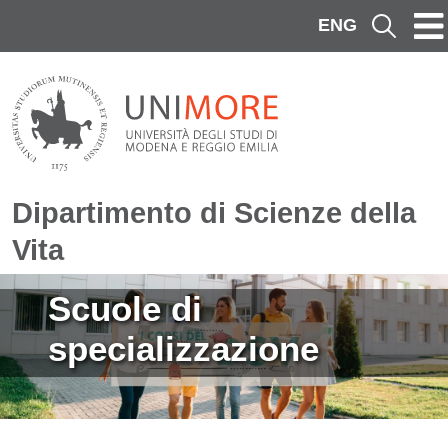
Salta al contenuto principale
ENG
Cerca
Dipartimento di Scienze della
Vita
Immagine
Scuole di
specializzazione