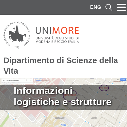
Salta al contenuto principale
ENG
Cerca
Dipartimento di Scienze della
Vita
Immagine
Informazioni
logistiche e strutture