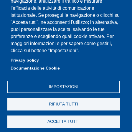
navigazione, analizzare il traffico e misurare
l'efficacia delle attività di comunicazione
Partita IVA: 00427620364
istituzionale. Se prosegui la navigazione o clicchi su
Dipartimento di Scienze della Vita
"Accetta tutti", ne acconsenti l'utilizzo; in alternativa,
Sede di Modena: Via Campi 287 - 41125 Modena
puoi personalizzare la scelta, salvando le tue
Tel. 059 2055140 - 059 2055144 - 059 2058527
preferenze e scegliendo quali cookie attivare. Per
Sede di Reggio Emilia: Via Amendola 2 (Padiglione Besta) -
maggiori informazioni e per sapere come gestirli,
42122 Reggio Emilia
clicca sul bottone "Impostazioni".
Tel. 0522 522036 - 0522 522046
Privacy policy
E-mail: direttore.scienzevita@unimore.it
Documentazione Cookie
PEC: dsdv@pec.unimore.it
IMPOSTAZIONI
RIFIUTA TUTTI
ACCETTA TUTTI