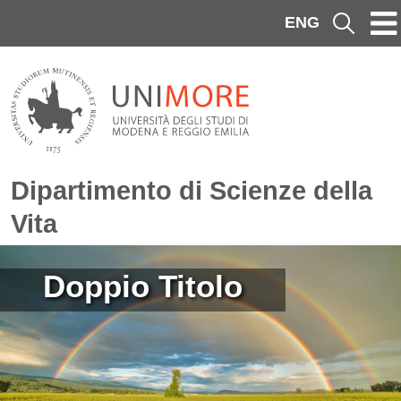
Salta al contenuto principale
ENG
Cerca
Dipartimento di Scienze della
Vita
Immagine
Doppio Titolo