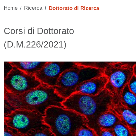
Home
Ricerca
Dottorato di Ricerca
Contenuto
Titolo card wrapper
Corsi di Dottorato
(D.M.226/2021)
Cards
Immagine