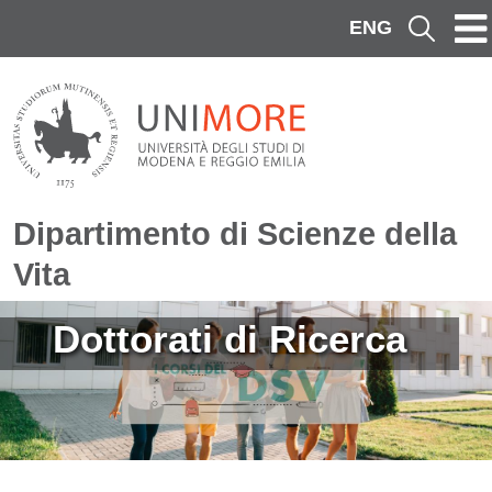
Salta al contenuto principale
ENG
Cerca
Dipartimento di Scienze della
Vita
Immagine
Dottorati di Ricerca