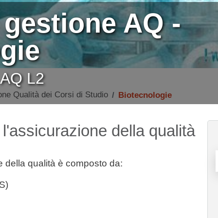
 gestione AQ -
gie
e AQ L2
ne Qualità dei Corsi di Studio
Biotecnologie
l'assicurazione della qualità
ne della qualità è composto da:
S)