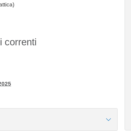
ttica)
 correnti
_2025