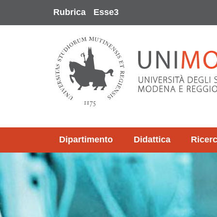
Salta al contenuto principale
Rubrica
Esse3
Dipartimento
Didattica
Ricer
Immagine