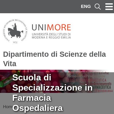
Salta al contenuto principale
ENG
Cerca
Dipartimento di Scienze della
Vita
Immagine
Scuola di
Specializzazione in
Farmacia
Ospedaliera
Home