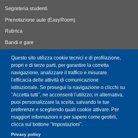
Segreteria studenti
Prenotazione aule (EasyRoom)
Rubrica
Bandi e gare
Area Riservata
Questo sito utilizza cookie tecnici e di profilazione,
propri e di terze parti, per garantire la corretta
navigazione, analizzare il traffico e misurare
l'efficacia delle attività di comunicazione
Partita IVA: 00427620364
istituzionale. Se prosegui la navigazione o clicchi su
Dipartimento di Scienze della Vita
"Accetta tutti", ne acconsenti l'utilizzo; in alternativa,
Sede di Modena: Via Campi 287 - 41125 Modena
puoi personalizzare la scelta, salvando le tue
Tel. 059 2055140 - 059 2055144 - 059 2058527
preferenze e scegliendo quali cookie attivare. Per
Sede di Reggio Emilia: Via Amendola 2 (Padiglione Besta) -
maggiori informazioni e per sapere come gestirli,
42122 Reggio Emilia
clicca sul bottone "Impostazioni".
Tel. 0522 522036 - 0522 522046
Privacy policy
E-mail: direttore.scienzevita@unimore.it