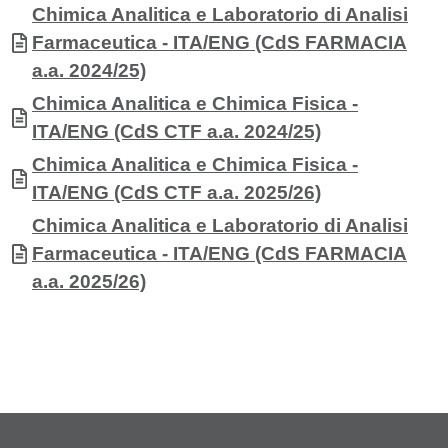
Contenuto
Allegati
Documento
Chimica Analitica e Laboratorio di Analisi
Farmaceutica - ITA/ENG (CdS FARMACIA
a.a. 2024/25)
Documento
Chimica Analitica e Chimica Fisica -
ITA/ENG (CdS CTF a.a. 2024/25)
Documento
Chimica Analitica e Chimica Fisica -
ITA/ENG (CdS CTF a.a. 2025/26)
Documento
Chimica Analitica e Laboratorio di Analisi
Farmaceutica - ITA/ENG (CdS FARMACIA
a.a. 2025/26)