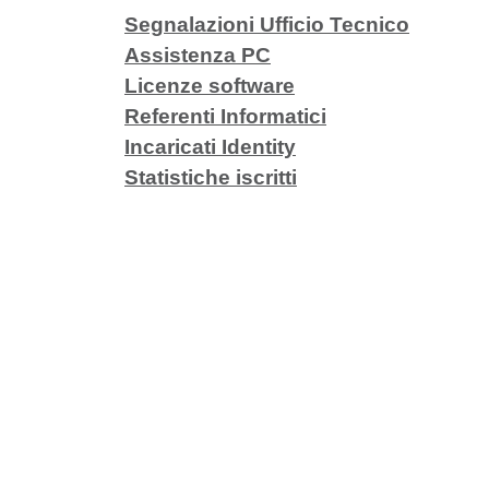
Contenuto
Segnalazioni Ufficio Tecnico
Assistenza PC
Licenze software
Referenti Informatici
Incaricati Identity
Statistiche iscritti