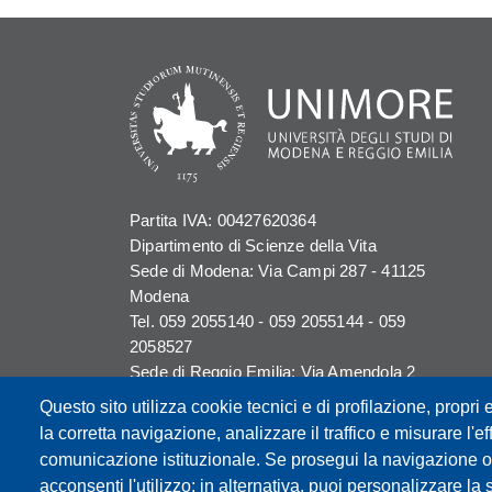
Partita IVA: 00427620364
Dipartimento di Scienze della Vita
Sede di Modena: Via Campi 287 - 41125
Modena
Tel. 059 2055140 - 059 2055144 - 059
2058527
Sede di Reggio Emilia: Via Amendola 2
(Padiglione Besta) - 42122 Reggio Emilia
Questo sito utilizza cookie tecnici e di profilazione, propri e
Tel. 0522 522036 - 0522 522046
la corretta navigazione, analizzare il traffico e misurare l'eff
E-mail: direttore.scienzevita@unimore.it
comunicazione istituzionale. Se prosegui la navigazione o c
PEC: dsdv@pec.unimore.it
acconsenti l'utilizzo; in alternativa, puoi personalizzare la 