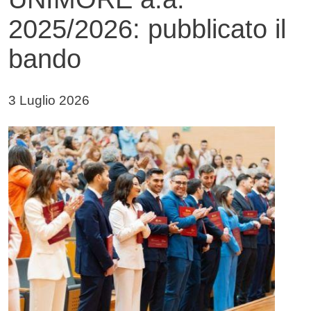
2025/2026: pubblicato il
bando
Data di pubblicazione della notizia
3 Luglio 2026
Immagine notizia
Immagine
Testo notizia