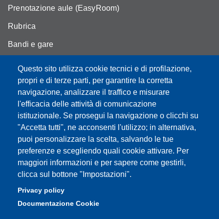
Prenotazione aule (EasyRoom)
Rubrica
Bandi e gare
Area Riservata
Questo sito utilizza cookie tecnici e di profilazione,
propri e di terze parti, per garantire la corretta
navigazione, analizzare il traffico e misurare
l'efficacia delle attività di comunicazione
Partita IVA: 00427620364
istituzionale. Se prosegui la navigazione o clicchi su
Dipartimento di Scienze della Vita
"Accetta tutti", ne acconsenti l'utilizzo; in alternativa,
Sede di Modena: Via Campi 287 - 41125 Modena
puoi personalizzare la scelta, salvando le tue
Tel. 059 2055140 - 059 2055144 - 059 2058527
preferenze e scegliendo quali cookie attivare. Per
Sede di Reggio Emilia: Via Amendola 2 (Padiglione Besta) -
maggiori informazioni e per sapere come gestirli,
42122 Reggio Emilia
clicca sul bottone "Impostazioni".
Tel. 0522 522036 - 0522 522046
Privacy policy
E-mail: direttore.scienzevita@unimore.it
Documentazione Cookie
PEC: dsdv@pec.unimore.it