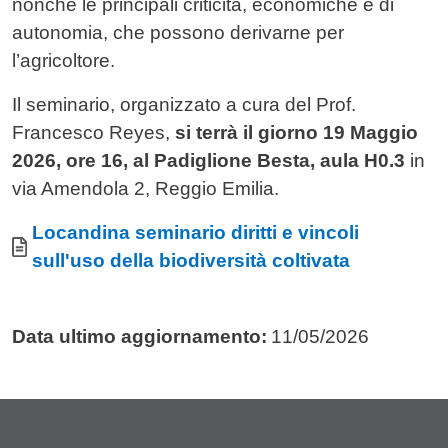
nonchè le principali criticità, economiche e di
autonomia, che possono derivarne per
l’agricoltore.
Il seminario, organizzato a cura del Prof.
Francesco Reyes,
si terrà il giorno 19 Maggio
2026, ore 16, al Padiglione Besta, aula H0.3
in
via Amendola 2, Reggio Emilia.
Allegati
Documento
Locandina seminario diritti e vincoli
sull'uso della biodiversità coltivata
Data ultimo aggiornamento:
11/05/2026