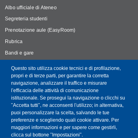
Albo ufficiale di Ateneo
Segreteria studenti
Prenotazione aule (EasyRoom)
Rubrica
Bandi e gare
Area Riservata
Questo sito utilizza cookie tecnici e di profilazione,
propri e di terze parti, per garantire la corretta
navigazione, analizzare il traffico e misurare
l'efficacia delle attività di comunicazione
Partita IVA: 00427620364
istituzionale. Se prosegui la navigazione o clicchi su
Dipartimento di Scienze della Vita
"Accetta tutti", ne acconsenti l'utilizzo; in alternativa,
Sede di Modena: Via Campi 287 - 41125 Modena
puoi personalizzare la scelta, salvando le tue
Tel. 059 2055140 - 059 2055144 - 059 2058527
preferenze e scegliendo quali cookie attivare. Per
Sede di Reggio Emilia: Via Amendola 2 (Padiglione Besta) -
maggiori informazioni e per sapere come gestirli,
42122 Reggio Emilia
clicca sul bottone "Impostazioni".