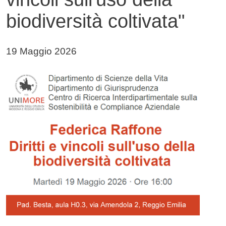
biodiversità coltivata"
Data di pubblicazione della notizia
19 Maggio 2026
Immagine notizia
Immagine
Testo notizia